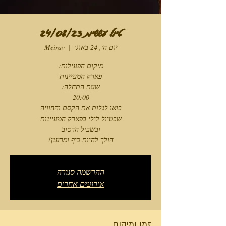
טיול עששיות 24/08/23
יום ה׳, 24 באוג׳
  |  
Meirav
הולך להיות כיף ומרענן!
ההרשמה סגורה
אירועים אחרים
זמן ומיקום