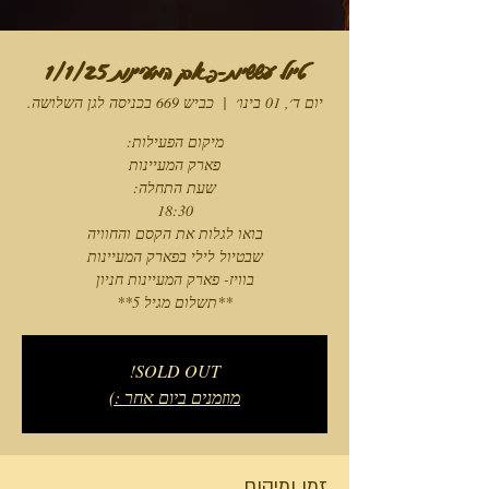
טיול עששיות-פארק המעיינות 1/1/25
יום ד׳, 01 בינו׳
  |  
כביש 669 בכניסה לגן השלושה.
**תשלום מגיל 5**
SOLD OUT!
מוזמנים ביום אחר :)
זמן ומיקום