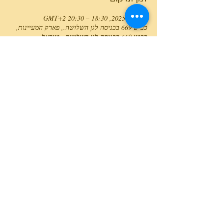
01 בינו׳ 2025, 18:30 – 20:30 GMT‎+2‎
כביש 669 בכניסה לגן השלושה., פארק המעיינות,
כביש 669 בכניסה לגן השלושה., ישראל
טלפון המרכז
0527466514
כל הזכויות שמורות למרכז גלבוע מעיינות ©