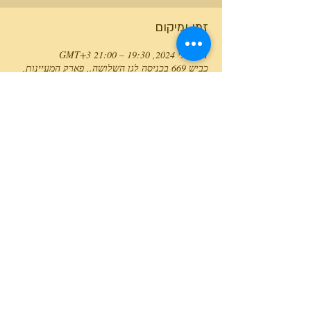
זמן ומיקום
01 ביולי 2024, 19:30 – 21:00 GMT‎+3‎
כביש 669 בכניסה לגן השלושה., פארק המעיינות,
כביש 669 בכניסה לגן השלושה., ישראל
טלפון המרכז
0527466514
כל הזכויות שמורות למרכז גלבוע מעיינות ©