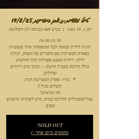
טיול עששיות-פארק המעיינות 19/8/25
יום ג׳, 19 באוג׳
  |  
כביש 669 בכניסה לגן השלושה.
חוויה לילית קסומה לכל המשפחה! סיור עששיות
בפארק המעיינות עם סיפורים על העמק, קולות
כולל הליכה בשביל הרטוב — בתוך מים רדודים
נעליים/סנדלים להליכה במים, מים לשתייה ונישנוש
טעים.
SOLD OUT!
מוזמנים ביום אחר :)