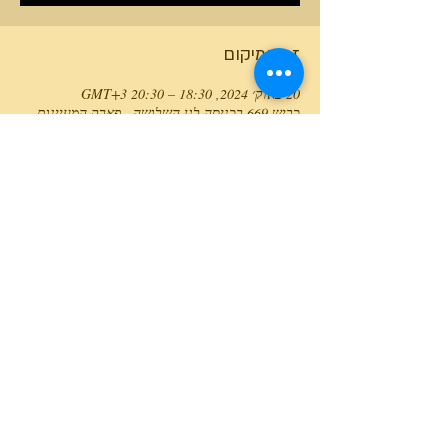
זמן ומיקום
20 באוק׳ 2024, 18:30 – 20:30 GMT‎+3‎
כביש 669 בכניסה לגן השלושה., פארק המעיינות,
כביש 669 בכניסה לגן השלושה., ישראל
טלפון המרכז
0527466514
כל הזכויות שמורות למרכז גלבוע מעיינות ©