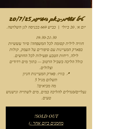
טיול עששיות-פארק המעיינות 20/7/25
יום א׳, 20 ביולי
  |  
כביש 669 בכניסה לגן השלושה.
חוויה לילית קסומה לכל המשפחה! סיור עששיות
בפארק המעיינות עם סיפורים על העמק, קולות
כולל הליכה בשביל הרטוב — בתוך מים רדודים
נעליים/סנדלים להליכה במים, מים לשתייה ונישנוש
טעים.
SOLD OUT!
מוזמנים ביום אחר :)