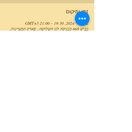
זמן ומיקום
22 ביולי 2024, 19:30 – 21:00 GMT‎+3‎
כביש 669 בכניסה לגן השלושה., פארק המעיינות,
כביש 669 בכניסה לגן השלושה., ישראל
טלפון המרכז
0527466514
כל הזכויות שמורות למרכז גלבוע מעיינות ©