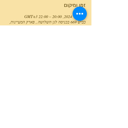
זמן ומיקום
24 ביולי 2024, 20:00 – 22:00 GMT‎+3‎
כביש 669 בכניסה לגן השלושה., פארק המעיינות,
כביש 669 בכניסה לגן השלושה., ישראל
טלפון המרכז
0527466514
כל הזכויות שמורות למרכז גלבוע מעיינות ©