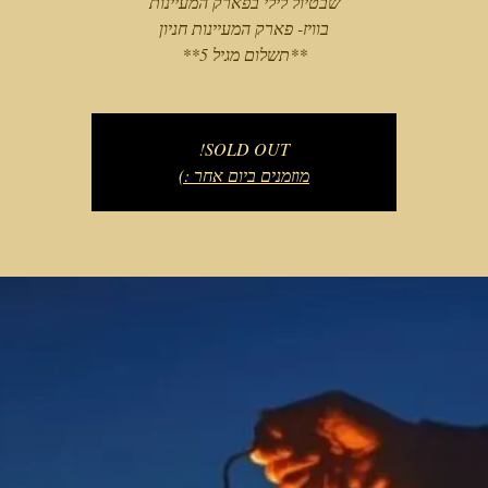
**תשלום מגיל 5**
SOLD OUT!
מוזמנים ביום אחר :)