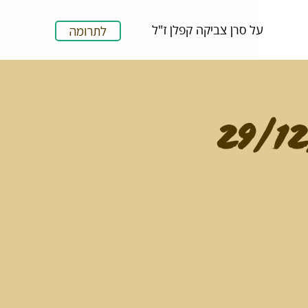
על סרן צביקה קפלן ז"ל
לתרומה