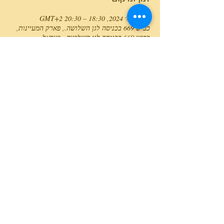
30 בדצמ׳ 2024, 18:30 – 20:30 GMT‎+2‎
כביש 669 בכניסה לגן השלושה., פארק המעיינות,
כביש 669 בכניסה לגן השלושה., ישראל
טלפון המרכז
0527466514
כל הזכויות שמורות למרכז גלבוע מעיינות ©