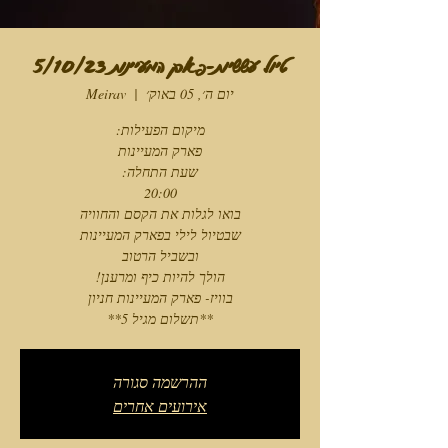
טיול עששיות-פארק המעיינות 5/10/23
יום ה׳, 05 באוק׳
  |  
Meirav
**תשלום מגיל 5**
ההרשמה סגורה
אירועים אחרים