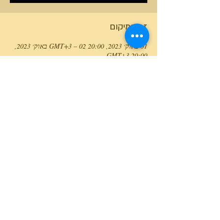
זמן ומיקום
01 באוק׳ 2023, 20:00 GMT‎+3‎ – 02 באוק׳ 2023,
20:00 GMT‎+3‎
Meirav, Meirav, Israel
טלפון המרכז
0527466514
כל הזכויות שמורות למרכז גלבוע מעיינות ©