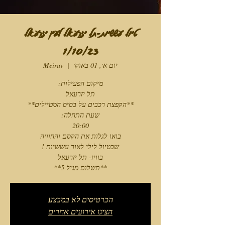
טיול עששיות-תל יזרעאל לעין יזרעאל
1/10/23
יום א׳, 01 באוק׳
  |  
Meirav
**תשלום מגיל 5**
הכרטיסים לא במבצע
הציגו אירועים אחרים