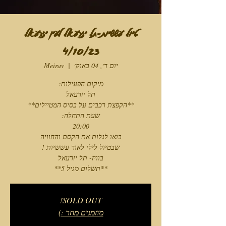
טיול עששיות-תל יזרעאל לעין יזרעאל
4/10/23
יום ד׳, 04 באוק׳
  |  
Meirav
**תשלום מגיל 5**
SOLD OUT!
מוזמנים מחר :)