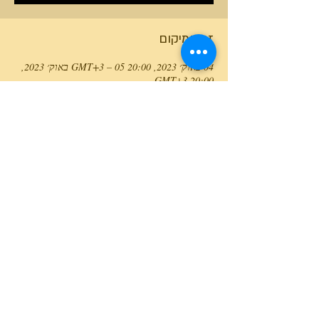
זמן ומיקום
04 באוק׳ 2023, 20:00 GMT‎+3‎ – 05 באוק׳ 2023,
20:00 GMT‎+3‎
Meirav, Meirav, Israel
טלפון המרכז
0527466514
כל הזכויות שמורות למרכז גלבוע מעיינות ©