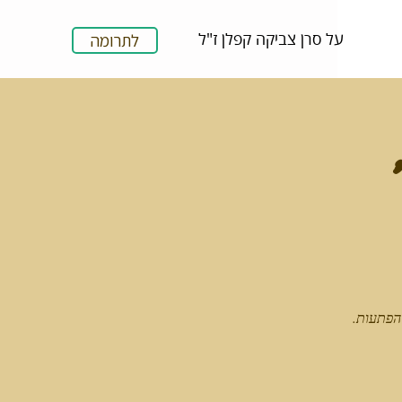
על סרן צביקה קפלן ז"ל
לתרומה