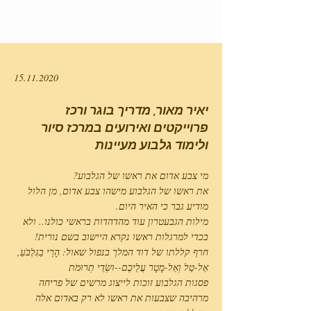
15.11.2020
יאיר מאור, מדריך בוגר ורכז
פרוייקטים ואירועים במרכז סיור
ולימוד גלבוע מעיינות
מי צבע אדום את ראשו של הגלבוע?
את ראשו של הגלבוע מישהו צבע אדום, מן הלול
מודיע גבר כי האיר היום.
מילות הגבעטרון עוד מהדהדות בראשי כולנו.. ולא
בכדי למרגלות ראשו נקרא היישוב בשם נורית!
חרף קללתו של דוד המלך בנפול שאול: הָרֵי בַגִּלְבֹּעַ,
אַל-טַל וְאַל-מָטָר עֲלֵיכֶם--וּשְׂדֵי תְרוּמֹת
פסגות הגלבוע זוכות לייצוג מרשים של פריחה
מרהיבה שצבעות את ראשו לא רק באדום אלה