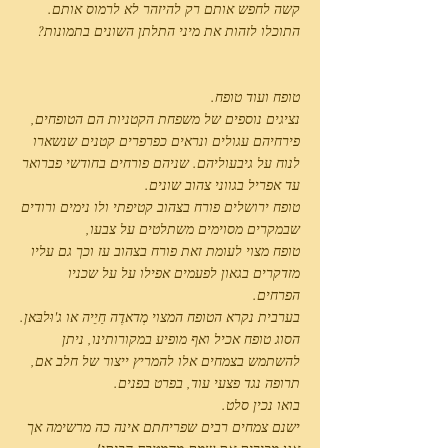
קשה לחפש אותם רק להיזהר לא לרמוס אותם.
התוכלו לזהות את מיני התלתן השונים בתמונות?
טופח ועוד טופח.
נציגים נוספים של משפחת הקטניות הם הטופחים,
פירחיהם עגולים ונראים כפרפרים קטנים שנשארו
לנוח על גיבעוליהם. שניהם פורחים בחודשי פברואר
עד אפריל בגווני צהוב שונים.
טופח ירושלים פורח בצהוב קטיפתי ולו נימים ורודים
שבמקרים מסוימים משתלטים על צבעו,
טופח מצוי לעומת זאת פורח בצהוב עז וכך גם עליו
מזדקרים בגאון לפעמים אפילו על על שכניו
הפרחים.
בערבית נקרא הטופח המצוי מְדאדֶה חַיֵיה או ג'וּלבּאן.
הסוג טופח אכיל ואף מופיע במקורותינו, ניתן
להשתמש בצמחים אלו להמריץ ייצור של חלב אם,
תרופה נגד פצעי עוד, בפרט בפנים.
בואו נכין סלט.
ישנם צמחים רבים שפריחתם אינה כה מרשימה אך