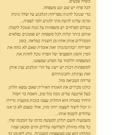
בשלל צבעים.
לכל פרח יש שם וגם משפחה.
כדי שנוכל להנות מפריחת הגלבוע על שלל גווניה
ומינה עלינו לדעת מתי להגיע ולמי לצפות…
בעולם הפרחים יש משפחות על מנת שנוכל לקטלג
אותם ביתר קלות לכל משפחה יש סממנים נפלאים
המבדלים אותן אחת מן השניה במראה, בזמן
הפריחה 'ובהתנהגות' זאת אומרת שאם לא נזהה את
המין והסוג הספציפי של הפרח נוכל לזהות את
המשפחה וללמוד על הפרט שמצאנו.
למשפחות רבות יש ייצוג על הרי הגלבוע נציג אותן
ואת נציגיהן ותכונותיהם
פריחה המביאה מזל.
כולנו מכירים את האגדה האירית שאם נמצא תלתן
בעל ארבעה עלים נזכה בזל טוב, האמת בר המזל
היחיד באגדה הוא התלתן עצמו בזכות מוטציה נדירה
זו יכול ליצור לעצמו יותר מזון, אולי בעצם לא כי אנו
עלולים לקטוף אותו….
משמעות השם תלתן למעשה מרמז על המבנה שלו,
כל עלה מחולק לשלושה עללים זהים ומכאן שמו!
התלתן הוא סוג ממשפחת הקטניות, ניתן לזהותו כך