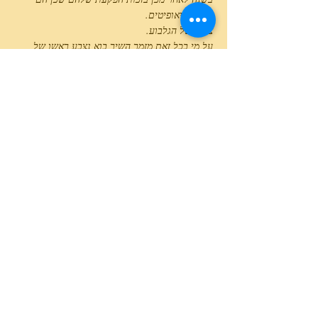
כאמור גיאופיטים.
צבעו של הגלבוע.
על מי בכל זאת מזמר השיר בוא נצבע ראשו של
הגלבוע? על משפחת כנ''פ!
לכלנית המצויה כמה צבעי פריחה וביניהם סגול,
כחול וכמובן אדום היא הראשונה לפרוח בחודשי
דצמבר-מרץ,
מיד אחריה צומחת נורית אסיה הפורחת בחודשי
פברואר עד מאי פריחה אדומה מעט שונה בזכות
טבעת חומה בלב התפרחת, כאשר תתחיל לכמול סוג
הפרג על שלושת מיניו ינץ פרחיו האדומים על הר
הגלבוע,
פרג זיפני ויחד איתו פרג הכרמל אך המוכר ביותר לנו
הוא פרג אגסני הפרג שונה במשפחתו וזמן פריחתו
בחודשי מרץ-אפריל-מאי. בחלק הפנימי והחיצוני של
עליו ניתן לזהות כתמים שחורים המבלטים אותו
מחברותיו ממשפחת הנורתיים.
המקשר בין שלושת הפרחים הללו שאינם מענקים
צוף או אבקנים למאביקיהם אלא מחסה!
צבעם האדום מושך אליו חיפושית המגיעות אליהם