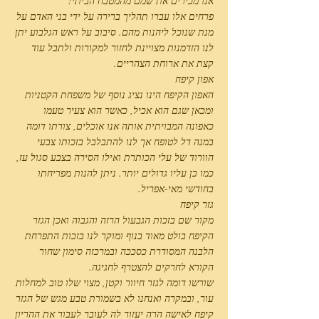
אנו מכירים את שמם מהמטבח הביתי!
פרחים אלו עברו תהליך ברירה על ידי בני האדם על
מנת שנוכל ליהנות מהם. סיבוב על ראש הגלבוע יתן
לנו הזדמנות מצויינת לחזור למקורות ולתבל עוד
קצת את ארוחת הצהריים.
אפון קיפח
האפון הקיפח הינו נציג נוסף של משפחת הקטניות
ומכאן שגם הוא אכיל, כאשר הוא צעיר טעמו
כאפונה המבויתית אותה אנו אוכלים, צורתו דומה
במנה דל לטופח אך לנו להתבלבל בזכותו צבעי
הוורוד של עלי הכותרת ואילו הסירה בצבע סגול עז,
כמו כן עליו גדולים יותר. ניתן להנות מפריחתו
בחודשי מאי-אפריל.
גזר קיפח
מקור שם בזכות הגבעול הרזה והגבוה ואכן הגזר
הקיפח בולט מאוד בנוף ומוקר לנו בזכות התפרחת
הלבנה המסודרת כסככה ובמרכזה סימון שחור
הקורא לחרקים להצטרף לחגיגה.
שורשו דומה לגזר חיוור וקטן, מצוי שלו טוב למחלות
עור, ובמקרה ואנחנו לא בשמורת טבע מגש של הגזר
קיפח לאישה הרה יעזור לה לעובר לעבור את ההריון