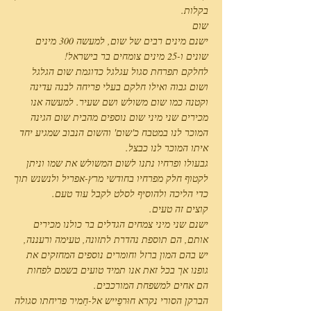
בקלות.
שום
ישנם מינים רבים של שום, למעשה 300 מינים
שונים ו-25 מינים צומחים בר בישראל!
לחלקם תפרחת סגול עגלגל כדוגמת שום הגלגל
ושום גבוה ואילו חלקם בעלי פריחה לבנה עדינה
וקטנה כמו שום משולש ושם שעיר. למעשה אנו
מכירים שני מיני שום נוספים מהבית שום הגינה
המוכר לנו במטבח כ'שום' והשום הנבוב שמגיע יחד
איתו המוכר לנו כבצל.
גבעולו ופרחיו נתנו לשום המשולש את שמו וניתן
לקטוף חלק מפרחיו בחודשי מרץ-אפריל ולנשנש תוך
כדי הליכה ולהוסיף לסלט לקבל עוד טעם.
קוצים זה טעים.
ישנם שני מיני צמחים הגדלים בר כולנו מכירים
אותם, הם תוספת נהדרת לתזונה, טעימה ורעננה,
יש בהם המון ברזל וחומרים נוספים המחזקים את
גופנו אך בכל זאת אנו תמיד טועים בשמם לפחות
הם אחים למשפחת המורכבים.
הברקן הסורי נקרא חוּרפֵייש אל-חַמיר פריחתו סגולה