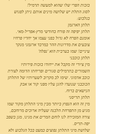
בזכות הפרי שלו שהוא למעשה תרמיל!
לסוג התלת יש שלושה מינים אותם ניתן לפגוש
בגלבוע:
תלתן הארגמן
תלתן יפיפה זה פורח בחודשי מרץ-אפריל-מאי.
אומנם הפרח לא גדול בפני עצמו אך יחדיו פרחיו
צובעים את מדרונות ההר במרבד ארגמני מנקר
עיניים! שמו בערבית הוא 'נפלה'
תלתן כוכבני
מין ציורי זה מקבל את ייחודו בזכות פירותיו
השמורים בתרמילים סגורים ופריחתו הדומה לצורת
כוכב אדמוני. שימו לב מקרוב לשערותיו של התלתן
הכוכבני שנועדו להגן עליו מפני קור או אבק
הנישאים ברוח.
תלתן תריסני
מין זה הוא הנפוץ ביותר מבין מיני התלתן מקור שמו
מגיע מן התפרחת הלבנה שעליה ארוכים מרוחבם,
צורה המזכירה לנו לוחם המרים את מגינו, מגן בשפב
יפה-תריס.
שלושת מיני התלתן נפוצים כמעט בכל הגלבוע ולא