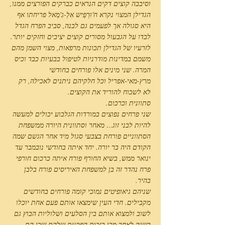
וסיבבה קוצים דקים הנראים כברקים הפורצים ממנו,
הגדילן המצוי נקרא ח'וּרְפֵיש אִלְ-גִ'מַאל פריחתו אף
היא סגולה אך לפעמים גם לבנה, סביב הפרח הגדל
לבדו על הגבעול מסורים קוצים יציבים וחזקים יותר.
לזרעיו של הגדילן תכונות מרפאות, מצוי השמן מהם
משמם במדינות מודרניות לטיפול בבעיות כבד וכיס
המרה. שני מינים אלו פורחים בחודשי
מרץ-מאי-אפריל וכל חלקיהם ניתנים לאכילה, רק
לא לשכוח להוריד את הקוצים.
סתוונית וכרכום.
שני פרחים נפוצים במורדות הגלבוע יכולים למעשה
להיות לבני זוג… מאחר וסתוונית היורה ממשפחת
הסתווניים פורחת בצבעי סגול מיד אחר הגשם שמה
הקודם היה בר יורה. יחד איתה בחודשי נובמבר עד
ינואר ממש, בשיא החורף פורח איתה כרכום חורפי
פרח נהדר זה בן למשפחת האיריסים פורח בלבן
בהיר.
שניהם גיאופיטים נמוכי קומה פורחים בחודשים
מקבילים. חדי העין שימצאו אותם פעם אחת יוכלו
לשוב ולמצוא אותם בין הסלעים ושלוליות הבוץ גם
בשנה לאחר מכן בזכות הפקעת שלהם שכן הם