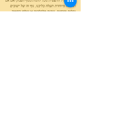
מרום מגדל התצפית נוכל להנות מנוף העמק ואט אט
תחושה מיוחדת תעלה בליבנו, נוף זה של ישובים
גדלים ופרחים, שדות מלבלבים או שלפי החיטה
הקצורה מזכיר לנו על מה הקריבו השלושה את
חייהם.
נוף העמק אשר אינו נשקף מראש הרים כברים אל
עמקי תהום רחוקים אלא מתנשא מעל אדמת העמק
עשרות מטרים בודדים מזכיר לנו את כוחו האדם,
ועוצמת נפשו של העם היהודי בכיבוש חבל ארץ זה.
לא רק מפני מלאכי חבלה כמו הכנופיה שפגעה
בשלושת שומרי היישוב התגוננו אנשי העמק אלא
גם מאדמות הביצה אותן נאלצו לייבש בעצמם
ויתושי המלריה שפיגעו בהן ללא הבדל בין חלוץ,
חלוצה וילדיהם.
אוהבים טיולים לכל המשפחה הכוללים הנאה
וסיורים בעלי משמעות ותוכן?
הצטרפו אלינו בגלבוע ושאר ארצות הגליל לסיורים
נוספים!
פרטים וכתבות נוספותבאתר שלנו
מרכז סיור ולימוד גלבוע מעיינות ע"ש סרן צביקה