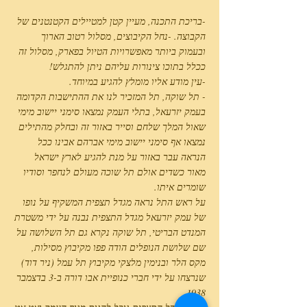
-בריכת התכנה, מעיין קטן למטיילים הקטנטנים של
הקבוצה. -נחל הקיבוצים, מסלול רטוב הארוך
ובעמוק ביותר מאפשרויות הטיול בפארק, מסלול זה
ככלל בתוכו צינורות עליהם ניתן להתגלש!
-עין מודע אליו מומלץ להגיע במיוחד.
- תל שוקה, תל המזכיר לנו את ההתישבות הקדומה
בעמק יזרעאל, בתלי העמק נמצאו סימני יישוב מימי
שאול המלך שלחם וסייר באזור זה ובחלק מהתילים
נמצאו אף סימני יישוב מימי אברהם אבינו ככל
הנראה עבר באזור על מנת להגיע לארץ ישראל
מאור כשדים אולם תל שוכה מעולם לנחפר וסודיו
שומרים איתו.
על ראש התל נראה מגדל תצפית המשקיף על נופו
של עמק יזרעאל מגדל התצפית נבנה על ידי משטרת
המנדט הבריטי, תל שוקה נקרא גם תל השלושה על
שם שלושת הנופלים הודה פפו מקיבוץ מסילות,
מקס הלר ובנימין מלצקי מקיבוץ תל עמל (ניר דוד)
שנרצחו על ידי חברי כנופיית אבו דורה ב-3 בדצמבר
1938.