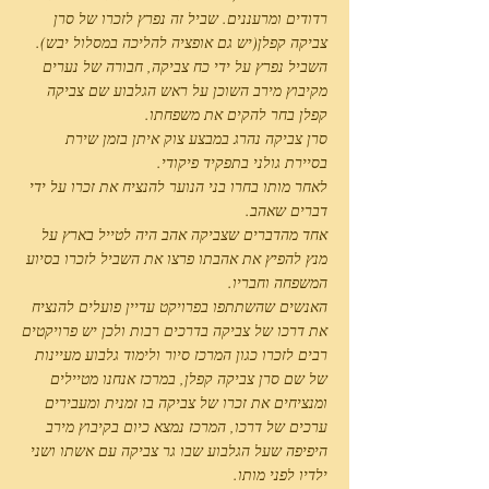
רדודים ומרעננים. שביל זה נפרץ לזכרו של סרן
צביקה קפלן(יש גם אופציה להליכה במסלול יבש).
השביל נפרץ על ידי כח צביקה, חבורה של נערים
מקיבוץ מירב השוכן על ראש הגלבוע שם צביקה
קפלן בחר להקים את משפחתו.
סרן צביקה נהרג במבצע צוק איתן בזמן שירת
בסיירת גולני בתפקיד פיקודי.
לאחר מותו בחרו בני הנוער להנציח את זכרו על ידי
דברים שאהב.
אחד מהדברים שצביקה אהב היה לטייל בארץ על
מנץ להפיץ את אהבתו פרצו את השביל לזכרו בסיוע
המשפחה וחבריו.
האנשים שהשתתפו בפרויקט עדיין פועלים להנציח
את דרכו של צביקה בדרכים רבות ולכן יש פרויקטים
רבים לזכרו כגון המרכז סיור ולימוד גלבוע מעיינות
של שם סרן צביקה קפלן, במרכז אנחנו מטיילים
ומנציחים את זכרו של צביקה בו זמנית ומעבירים
ערכים של דרכו, המרכז נמצא כיום בקיבוץ מירב
היפיפה שעל הגלבוע שבו גר צביקה עם אשתו ושני
ילדיו לפני מותו.