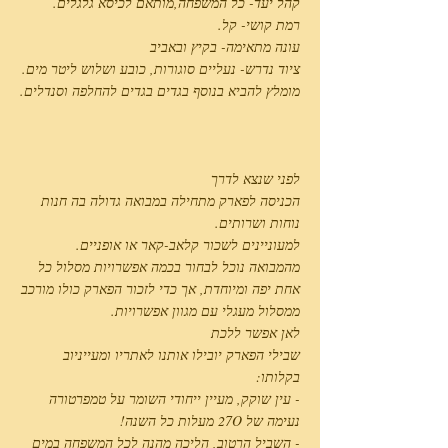
קהל יעד- כל המשפחה,מותאם לכיסא גלגלים.
רמת קושי- קל.
עונה מתאימה- בקיץ ובאביב
ציוד נדרש- נעליים סוגורות, כובע ושלוש ליטר מים.
מומלץ להביא בנוסף בגדים בגדים להחלפה וסנדלים.
לפני שנצא לדרך
הכניסה לפארק מתחילה במבואה גדולה בה חנות
נוחות ושרותים.
למעוניינים לשכור קלאב-קאר או אופניים.
מהמבואה נוכל לבחור בכמה אפשרויות מסלול כל
אחת יפה ומיוחדת, אך כדי לזכור הפארק כולו מורכב
ממסלול מעגלי עם מגוון אפשרויות.
לאן אפשר ללכת
שבילי הפארק יובילו אותנו לאתריו ומעייניוב
בקלותו:
- עין שוקק, מעיין ייחודי השומר על טמפרטורה
נעימה של 27O מעלות כל השנה!
- השביל הרטוב, הליכה מהנה לכל המשפחה במים