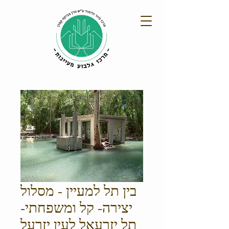
בין תל למעיין - מסלול
יצירה- קל ומשפחתי-
תל יזרעאל לעין יזרעל