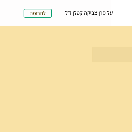
על סרן צביקה קפלן ז"ל
לתרומה