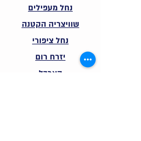
נחל מעפילים
שוויצריה הקטנה
נחל ציפורי
יזרח רום
הארבל
נחל פרס
נחל קטיע
הר תבור
חניון רקית לפתחת נחל